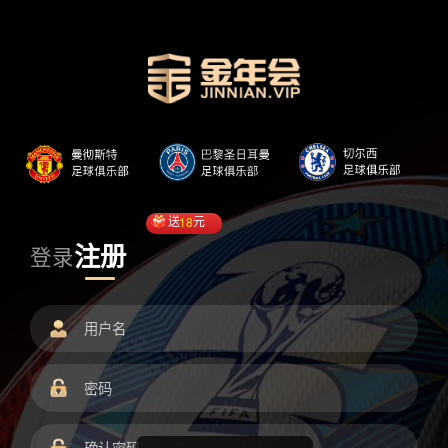
送
18
元
注册
登录