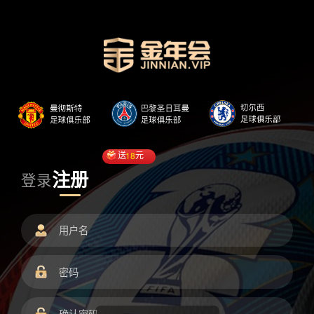
送
18
元
注册
登录