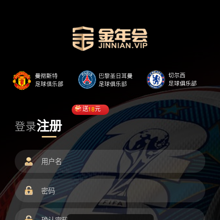
送
18
元
注册
登录