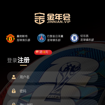
送
18
元
注册
登录