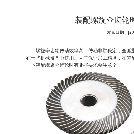
装配螺旋伞齿轮
发布日期：[20
螺旋伞齿轮传动效率高，传动非常稳定，全弧
在一些机械设备中使用。为了保证加工精度，在装
一下装配
螺旋伞齿轮
时有哪些要求要注意？